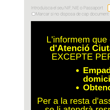
Introduïsca el seu NIF, NIE o Passaport
Marcar si no disposa de cap document id
L'informem que 
d'Atenció Ciu
EXCEPTE PER 
Empadr
domici
Obtenc
Per a la resta d'a
se li atendrà res