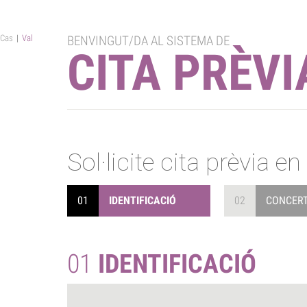
Cas
|
Val
BENVINGUT/DA
AL SISTEMA DE
CITA PRÈVI
Sol·licite cita prèvia e
01
IDENTIFICACIÓ
02
CONCERT
01
IDENTIFICACIÓ