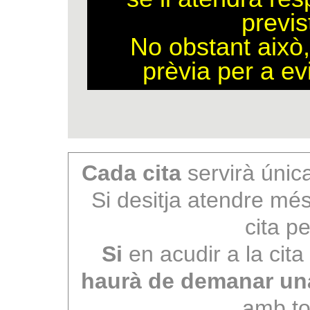
previs
No obstant això,
prèvia per a ev
Cada cita
servirà únic
Si desitja atendre mé
cita p
Si
en acudir a la cita 
haurà de demanar una 
amb to